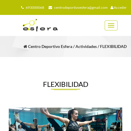
693000068
centrodeportivoesfera@gmail.com
Acceder
Toggle
navigation
Centro Deportivo Esfera / Actividades / FLEXIBILIDAD
FLEXIBILIDAD